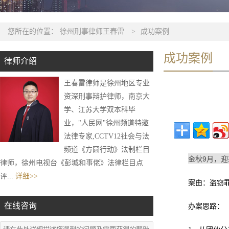
您所在的位置：
徐州刑事律师王春雷
>
成功案例
成功案例
律师介绍
王春雷律师是徐州地区专业
资深刑事辩护律师，南京大
学、江苏大学双本科毕
业，"人民网"徐州频道特邀
法律专家,CCTV12社会与法
频道《方圆行动》法制栏目
金秋9月，迎
律师，徐州电视台《彭城和事佬》法律栏目点
评...
详细>>
案由：盗窃
在线咨询
办案思路：